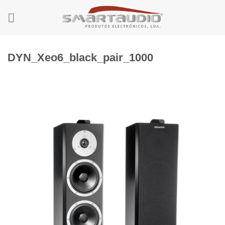
Skip
to
content
DYN_Xeo6_black_pair_1000