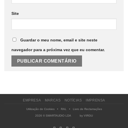
Site
Guardar o meu nome, email e site neste
navegador para a próxima vez que eu comentar.
EMPRESA
MARCAS
NOTÍCIAS
IMPRENSA
Utilização de Cookies
•
RAL
•
Livro de Reclamações
2026 © SMARTAUDIO LDA by
VIRGU