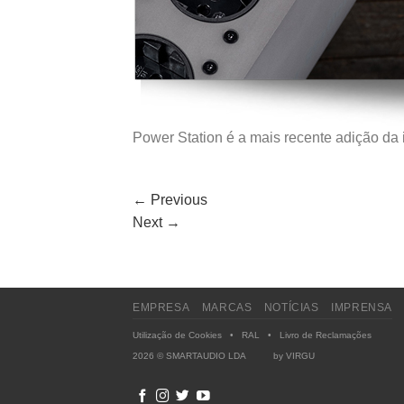
Power Station é a mais recente adição da i
←
Previous
Next
→
EMPRESA
MARCAS
NOTÍCIAS
IMPRENSA
Utilização de Cookies
•
RAL
•
Livro de Reclamações
2026 © SMARTAUDIO LDA by
VIRGU