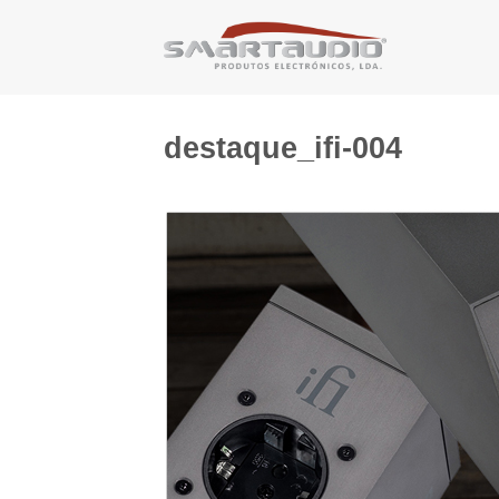
Skip
to
content
destaque_ifi-004