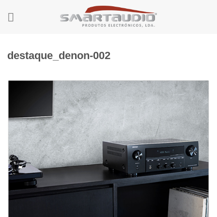
Skip
to
content
destaque_denon-002