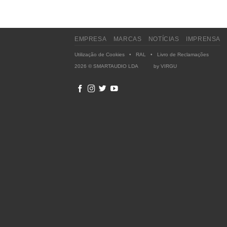
EMPRESA
MARCAS
NOTÍCIAS
IMPRENSA
Utilização de Cookies
•
RAL
•
Livro de Reclamações
2026 © SMARTAUDIO LDA by
VIRGU