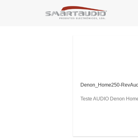
Skip
to
content
Denon_Home250-RevAud
Teste AUDIO Denon Hom