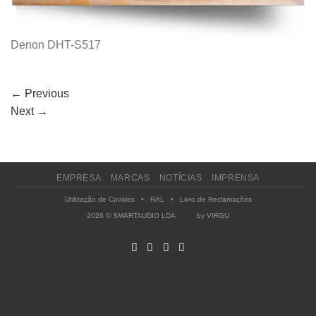
Denon DHT-S517
←
Previous
Next
→
EMPRESA
MARCAS
NOTÍCIAS
IMPRENSA
Utilização de Cookies
•
RAL
•
Livro de Reclamações
2026 © SMARTAUDIO LDA by
VIRGU