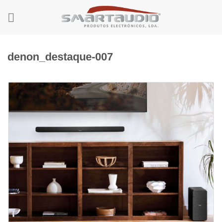
Skip
to
content
denon_destaque-007