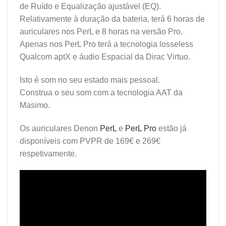
de Ruído e Equalização ajustável (EQ).
Relativamente à duração da bateria, terá 6 horas de
auriculares nos PerL e 8 horas na versão Pro.
Apenas nos PerL Pro terá a tecnologia losseless
Qualcom aptX e áudio Espacial da Dirac Virtuo.
Isto é som no seu estado mais pessoal.
Construa o seu som com a tecnologia AAT da
Masimo.
Os auriculares Denon
PerL
e
PerL Pro
estão já
disponíveis com PVPR de 169€ e 269€
respetivamente.