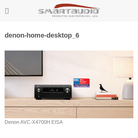
Skip
to
content
denon-home-desktop_6
Denon AVC-X4700H EISA