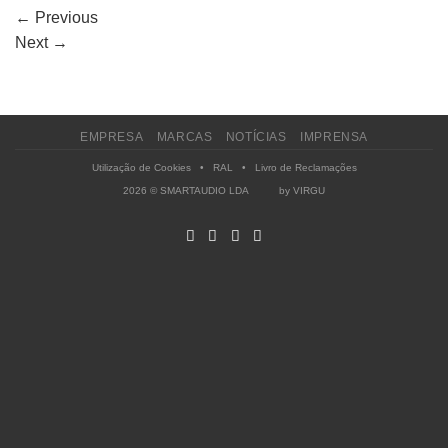
←
Previous
Next
→
EMPRESA
MARCAS
NOTÍCIAS
IMPRENSA
Utilização de Cookies
•
RAL
•
Livro de Reclamações
2026 © SMARTAUDIO LDA by
VIRGU