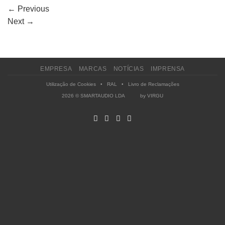
←
Previous
Next
→
EMPRESA
MARCAS
NOTÍCIAS
IMPRENSA
Utilização de Cookies
•
RAL
•
Livro de Reclamações
2026 © SMARTAUDIO LDA by
VIRGU