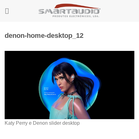
Skip
to
content
denon-home-desktop_12
Katy Perry e Denon slider desktop