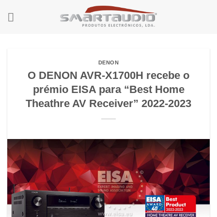
Skip
to
content
DENON
O DENON AVR-X1700H recebe o
prémio EISA para “Best Home
Theathre AV Receiver” 2022-2023