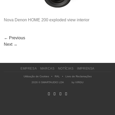
Nova Denon HOME 200 exploded view interior
←
Previous
Next
→
EMPRESA
MARCAS
NOTÍCIAS
IMPRENSA
Utilização de Cookies
•
RAL
•
Livro de Reclamações
2026 © SMARTAUDIO LDA by
VIRGU