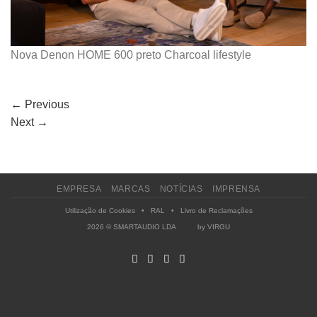
Nova Denon HOME 600 preto Charcoal lifestyle
←
Previous
Next
→
EMPRESA
MARCAS
NOTÍCIAS
IMPRENSA
Utilização de Cookies
•
RAL
•
Livro de Reclamações
2026 © SMARTAUDIO LDA by
VIRGU