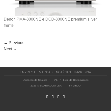
Denon PMA-3000NE e DCD-3000NE premium silver
frente
←
Previous
Next
→
EMPRESA
MARCAS
NOTÍCIAS
IMPRENSA
Utilização de Cookies
•
RAL
•
Livro de Reclamações
2026 © SMARTAUDIO LDA by
VIRGU