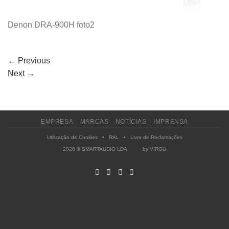
Denon DRA-900H foto2
←
Previous
Next
→
EMPRESA
MARCAS
NOTÍCIAS
IMPRENSA
Utilização de Cookies
•
RAL
•
Livro de Reclamações
2026 © SMARTAUDIO LDA by
VIRGU