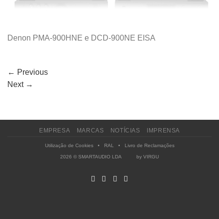
Denon PMA-900HNE e DCD-900NE EISA
←
Previous
Next
→
EMPRESA
MARCAS
NOTÍCIAS
IMPRENSA
Utilização de Cookies
•
RAL
•
Livro de Reclamações
2026 © SMARTAUDIO LDA by
VIRGU