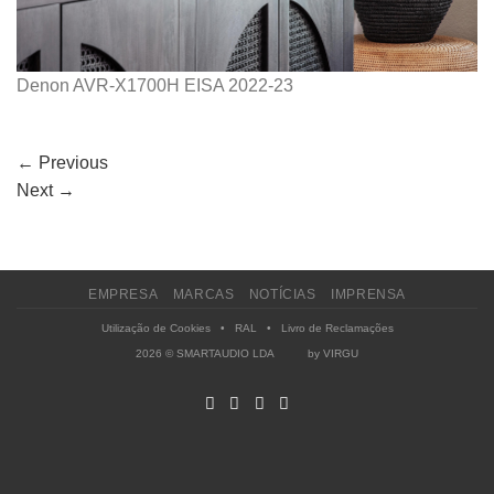
Denon AVR-X1700H EISA 2022-23
←
Previous
Next
→
EMPRESA
MARCAS
NOTÍCIAS
IMPRENSA
Utilização de Cookies
•
RAL
•
Livro de Reclamações
2026 © SMARTAUDIO LDA by
VIRGU