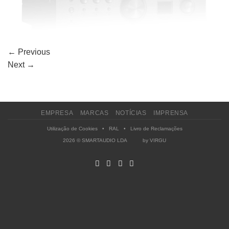
←
Previous
Next
→
EMPRESA
MARCAS
NOTÍCIAS
IMPRENSA
Utilização de Cookies
•
RAL
•
Livro de Reclamações
2026 © SMARTAUDIO LDA by
VIRGU