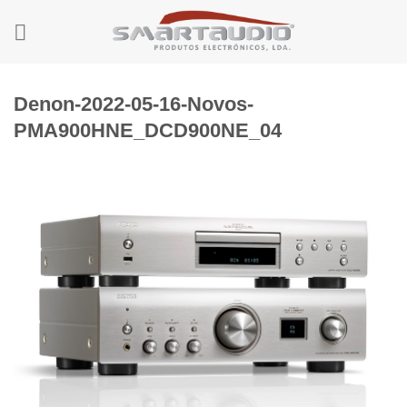
Skip
to
content
Denon-2022-05-16-Novos-
PMA900HNE_DCD900NE_04