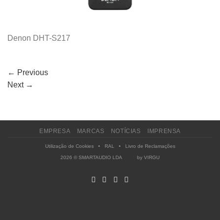
Denon DHT-S217
←
Previous
Next
→
EMPRESA
MARCAS
NOTÍCIAS
IMPRENSA
Utilização de Cookies
•
RAL
•
Livro de Reclamações
2026 © SMARTAUDIO LDA by
VIRGU