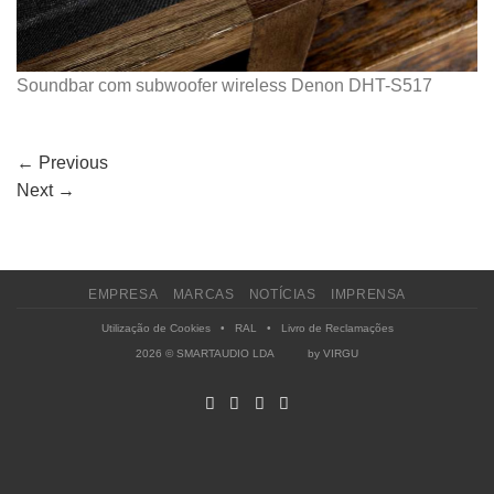
Soundbar com subwoofer wireless Denon DHT-S517
←
Previous
Next
→
EMPRESA
MARCAS
NOTÍCIAS
IMPRENSA
Utilização de Cookies
•
RAL
•
Livro de Reclamações
2026 © SMARTAUDIO LDA by
VIRGU