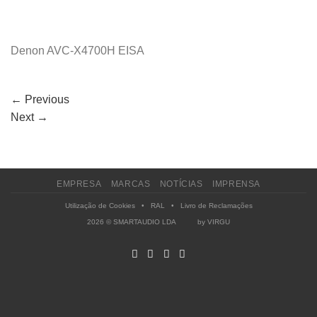
Denon AVC-X4700H EISA
←
Previous
Next
→
EMPRESA
MARCAS
NOTÍCIAS
IMPRENSA
Utilização de Cookies
•
RAL
•
Livro de Reclamações
2026 © SMARTAUDIO LDA by
VIRGU