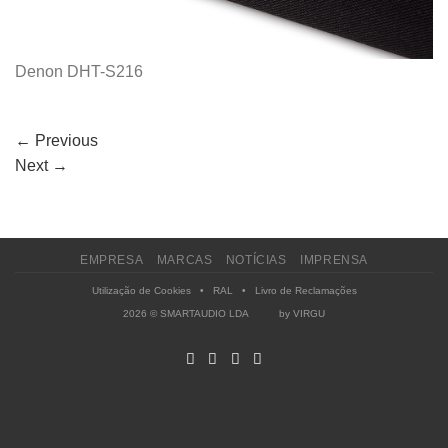
Denon DHT-S216
←
Previous
Next
→
EMPRESA
MARCAS
NOTÍCIAS
IMPRENSA
Utilização de Cookies
•
RAL
•
Livro de Reclamações
2026 © SMARTAUDIO LDA by
VIRGU