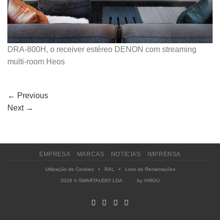
DRA-800H, o receiver estéreo DENON com streaming
multi-room Heos
←
Previous
Next
→
EMPRESA
MARCAS
NOTÍCIAS
IMPRENSA
Utilização de Cookies
•
RAL
•
Livro de Reclamações
2026 © SMARTAUDIO LDA by
VIRGU