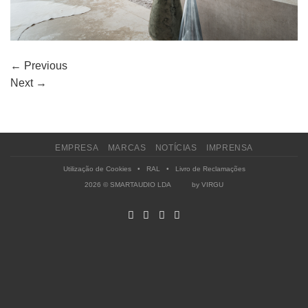
←
Previous
Next
→
EMPRESA
MARCAS
NOTÍCIAS
IMPRENSA
Utilização de Cookies
•
RAL
•
Livro de Reclamações
2026 © SMARTAUDIO LDA by
VIRGU