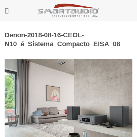
Skip
to
content
Denon-2018-08-16-CEOL-
N10_é_Sistema_Compacto_EISA_08