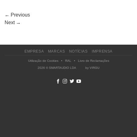
←
Previous
Next
→
EMPRESA
MARCAS
NOTÍCIAS
IMPRENSA
Utilização de Cookies
•
RAL
•
Livro de Reclamações
2026 © SMARTAUDIO LDA by
VIRGU