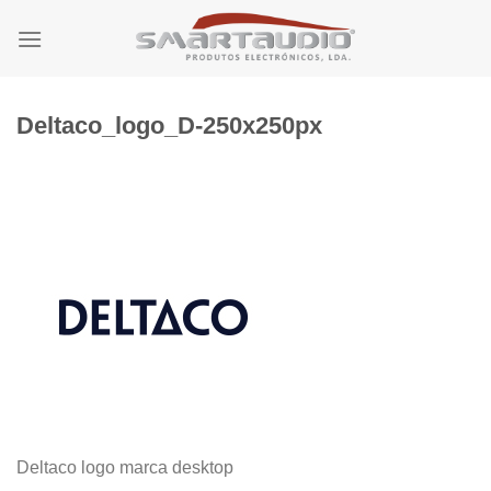
Skip
to
content
Deltaco_logo_D-250x250px
Deltaco logo marca desktop