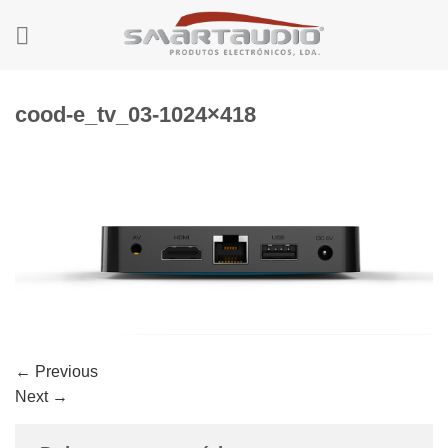
Skip
to
content
cood-e_tv_03-1024×418
←
Previous
Next
→