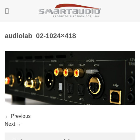
Skip
to
content
audiolab_02-1024×418
←
Previous
Next
→