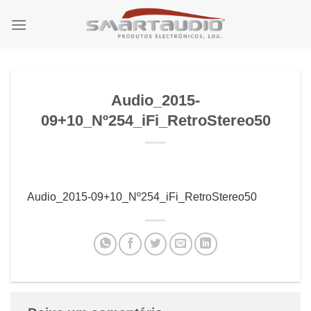
Skip
to
content
Audio_2015-
09+10_Nº254_iFi_RetroStereo50
Audio_2015-09+10_Nº254_iFi_RetroStereo50