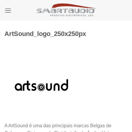
Skip
to
content
ArtSound_logo_250x250px
A ArtSound é uma das principais marcas Belgas de