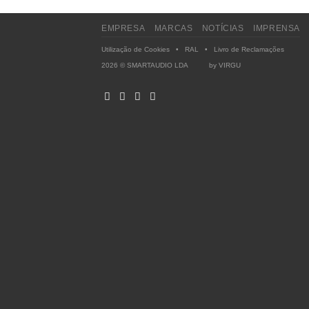
EMPRESA
MARCAS
NOTÍCIAS
IMPRENSA
Utilização de Cookies
•
RAL
•
Livro de Reclamações
2026 © SMARTAUDIO LDA by
VIRGU