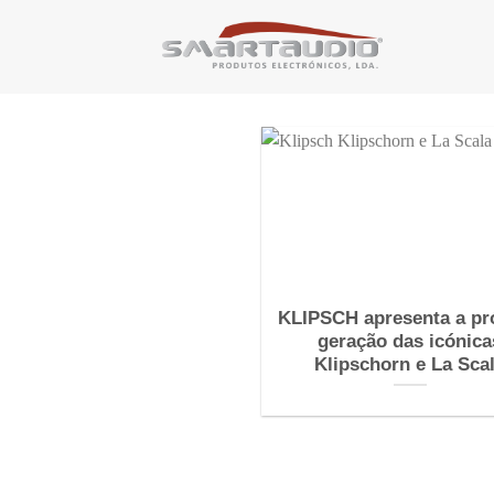
Skip
to
content
KLIPSCH apresenta a pr
geração das icónica
Klipschorn e La Sca