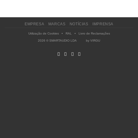
EMPRESA
MARCAS
NOTÍCIAS
IMPRENSA
Utilização de Cookies
•
RAL
•
Livro de Reclamações
2026 © SMARTAUDIO LDA by
VIRGU