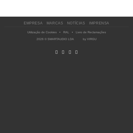
EMPRESA
MARCAS
NOTÍCIAS
IMPRENSA
Utilização de Cookies
•
RAL
•
Livro de Reclamações
2026 © SMARTAUDIO LDA by
VIRGU