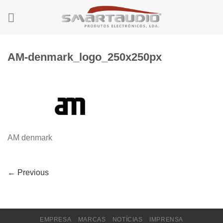
Skip
to
content
AM-denmark_logo_250x250px
AM denmark
←
Previous
EMPRESA
MARCAS
NOTÍCIAS
IMPRENSA