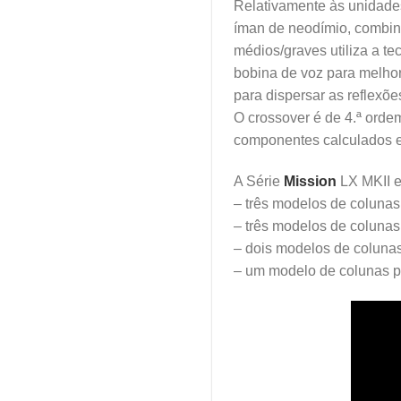
Relativamente às unidade
íman de neodímio, combin
médios/graves utiliza a t
bobina de voz para melhor
para dispersar as reflexõe
O crossover é de 4.ª orde
componentes calculados 
A Série
Mission
LX MKII e
– três modelos de colunas
– três modelos de colunas
– dois modelos de colunas
– um modelo de colunas p