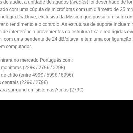
s de áudio, a unidade de agudos (
tweeter
) foi desenhado de fo
ado com uma cúpula de microfibras com um diâmetro de 25 mm
ecnologia DiaDrive, exclusiva da Mission que possui um sub-con
ar o rendimento e o controlo. As estruturas de suporte incluem
s de interferência provenientes da estrutura fixa e redirigidas 
m, com uma pendente de 24 dB/oitava, e tem uma configuração 
em computador.
ntrará no mercado Português com:
 monitoras (229€ / 279€ / 329€)
 de chão (entre 499€ / 599€ / 699€)
 centrais (229€ / 279€)
ara surround em sistemas Atmos (279€)